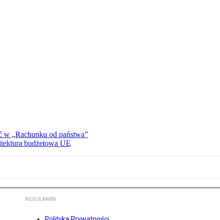
ać w „Rachunku od państwa”
hitektura budżetowa UE
REGULAMIN
Polityka Prywatności