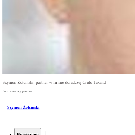
Szymon Żółciński, partner w firmie doradczej Crido Taxand
Foto: materiały prasowe
Szymon Żółciński
Powiązane