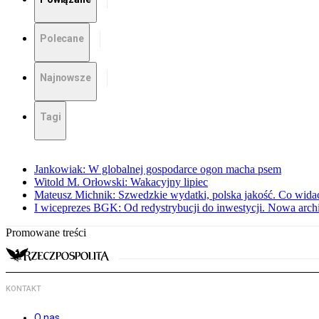
Polecane
Najnowsze
Tagi
Jankowiak: W globalnej gospodarce ogon macha psem
Witold M. Orłowski: Wakacyjny lipiec
Mateusz Michnik: Szwedzkie wydatki, polska jakość. Co wid
I wiceprezes BGK: Od redystrybucji do inwestycji. Nowa arc
Promowane treści
KONTAKT
O nas