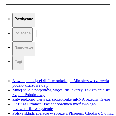
Powiązane
Polecane
Najnowsze
Tagi
Nowa aplikacja eDiLO w onkologii. Ministerstwo zdrowia
podało kluczowe daty
Mniej sal dla pacjentów, więcej dla lekarzy. Tak zmienia się
Szpital Południowy
Zatwierdzono pierwszą szczepionkę mRNA przeciw grypie
Dr Eliza Działach: Pacjent powinien mieć swojego
przewodnika w systemie
Polska składa apelację w sporze z Pfizerem. Chodzi o 5,6 mld