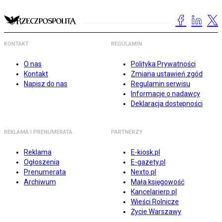
KONTAKT
REGULAMIN
O nas
Polityka Prywatności
Kontakt
Zmiana ustawień zgód
Napisz do nas
Regulamin serwisu
Informacje o nadawcy
Deklaracja dostępności
REKLAMA I PRENUMERATA
PARTNERZY
Reklama
E-kiosk.pl
Ogłoszenia
E-gazety.pl
Prenumerata
Nexto.pl
Archiwum
Mała księgowość
Kancelarierp.pl
Wieści Rolnicze
Życie Warszawy