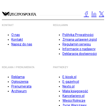
KONTAKT
REGULAMIN
O nas
Polityka Prywatności
Kontakt
Zmiana ustawień zgód
Napisz do nas
Regulamin serwisu
Informacje o nadawcy
Deklaracja dostępności
REKLAMA I PRENUMERATA
PARTNERZY
Reklama
E-kiosk.pl
Ogłoszenia
E-gazety.pl
Prenumerata
Nexto.pl
Archiwum
Mała księgowość
Kancelarierp.pl
Wieści Rolnicze
Życie Warszawy