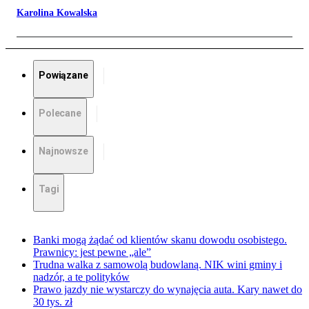
Karolina Kowalska
Powiązane
Polecane
Najnowsze
Tagi
Banki mogą żądać od klientów skanu dowodu osobistego.
Prawnicy: jest pewne „ale”
Trudna walka z samowolą budowlaną. NIK wini gminy i
nadzór, a te polityków
Prawo jazdy nie wystarczy do wynajęcia auta. Kary nawet do
30 tys. zł