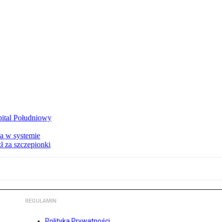
zpital Południowy
a w systemie
ł za szczepionki
REGULAMIN
Polityka Prywatności