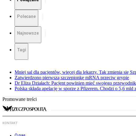
Polecane
Najnowsze
Tagi
Mniej sal dla pacjentów, więcej dla lekarzy. Tak zmienia się S
Zatwierdzono pierwszą szczepionkę mRNA przeciw grypie
Dr Eliza Działach: Pacjent powinien mieć swojego przewodnik
Polska składa apelację w sporze z Pfizerem. Chodzi o 5,6 mld z
Promowane treści
KONTAKT
O nas