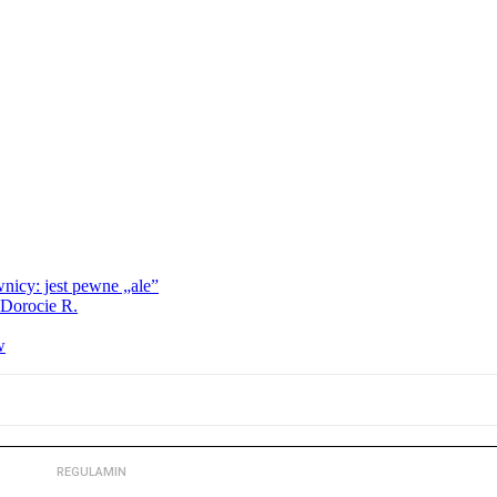
nicy: jest pewne „ale”
 Dorocie R.
w
REGULAMIN