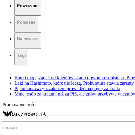
Powiązane
Polecane
Najnowsze
Tagi
Banki mogą żądać od klientów skanu dowodu osobistego. Praw
Leki na Hashimoto, które nie leczą. Prokuratura stawia zarzuty
Pijani kierowcy z zakazem prowadzenia pójdą za kratki
Mniej osób za kratami niż za PiS, ale znów przybywa więźnió
Promowane treści
KONTAKT