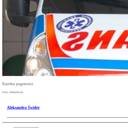
Karetka pogotowia
Foto: AdobeStock
Aleksandra Świder