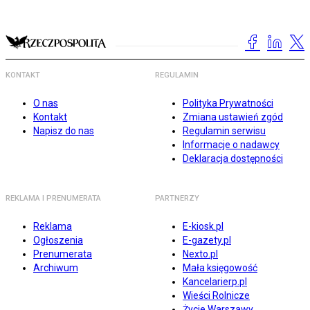
KONTAKT
REGULAMIN
O nas
Polityka Prywatności
Kontakt
Zmiana ustawień zgód
Napisz do nas
Regulamin serwisu
Informacje o nadawcy
Deklaracja dostępności
REKLAMA I PRENUMERATA
PARTNERZY
Reklama
E-kiosk.pl
Ogłoszenia
E-gazety.pl
Prenumerata
Nexto.pl
Archiwum
Mała księgowość
Kancelarierp.pl
Wieści Rolnicze
Życie Warszawy