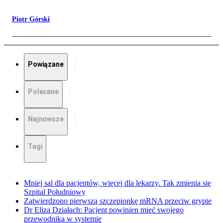
Piotr Górski
Powiązane
Polecane
Najnowsze
Tagi
Mniej sal dla pacjentów, więcej dla lekarzy. Tak zmienia się
Szpital Południowy
Zatwierdzono pierwszą szczepionkę mRNA przeciw grypie
Dr Eliza Działach: Pacjent powinien mieć swojego
przewodnika w systemie