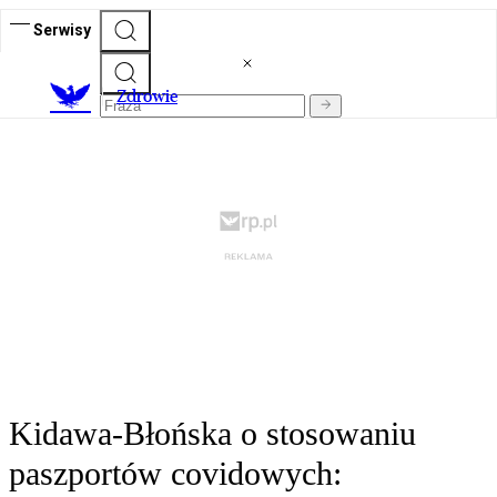
Serwisy
Z
drowie
Kidawa-Błońska o stosowaniu
paszportów covidowych: