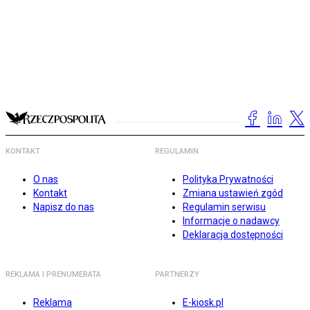
KONTAKT
REGULAMIN
O nas
Polityka Prywatności
Kontakt
Zmiana ustawień zgód
Napisz do nas
Regulamin serwisu
Informacje o nadawcy
Deklaracja dostępności
REKLAMA I PRENUMERATA
PARTNERZY
Reklama
E-kiosk.pl