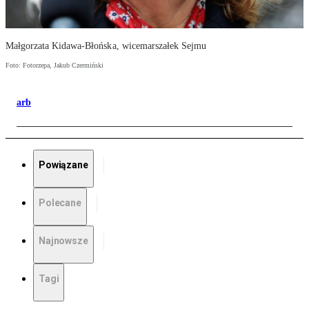
Małgorzata Kidawa-Błońska, wicemarszałek Sejmu
Foto: Fotorzepa, Jakub Czermiński
arb
Powiązane
Polecane
Najnowsze
Tagi