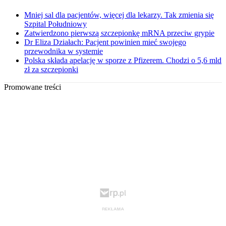
Mniej sal dla pacjentów, więcej dla lekarzy. Tak zmienia się
Szpital Południowy
Zatwierdzono pierwszą szczepionkę mRNA przeciw grypie
Dr Eliza Działach: Pacjent powinien mieć swojego
przewodnika w systemie
Polska składa apelację w sporze z Pfizerem. Chodzi o 5,6 mld
zł za szczepionki
Promowane treści