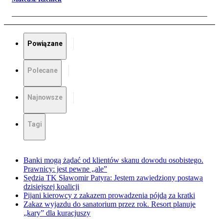
Powiązane
Polecane
Najnowsze
Tagi
Banki mogą żądać od klientów skanu dowodu osobistego.
Prawnicy: jest pewne „ale”
Sędzia TK Sławomir Patyra: Jestem zawiedziony postawą
dzisiejszej koalicji
Pijani kierowcy z zakazem prowadzenia pójdą za kratki
Zakaz wyjazdu do sanatorium przez rok. Resort planuje
„kary” dla kuracjuszy