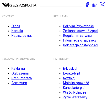
KONTAKT
REGULAMIN
O nas
Polityka Prywatności
Kontakt
Zmiana ustawień zgód
Napisz do nas
Regulamin serwisu
Informacje o nadawcy
Deklaracja dostępności
REKLAMA I PRENUMERATA
PARTNERZY
Reklama
E-kiosk.pl
Ogłoszenia
E-gazety.pl
Prenumerata
Nexto.pl
Archiwum
Mała księgowość
Kancelarierp.pl
Wieści Rolnicze
Życie Warszawy