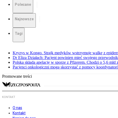
Polecane
Najnowsze
Tagi
Kryzys w Kongo. Strajk medyków wstrzymuje walkę z epidemi
Dr Eliza Działach: Pacjent powinien mieć swojego przewodnik
Polska składa apelację w sporze z Pfizerem. Chodzi o 5,6 mld z
Pacjenci onkologiczni mogą skorzystać z pomocy koordynatoró
Promowane treści
KONTAKT
O nas
Kontakt