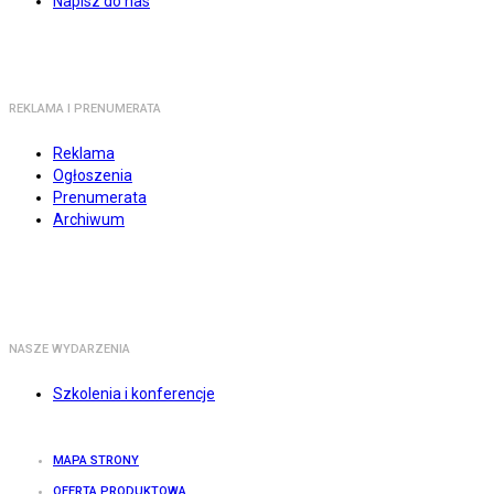
Napisz do nas
REKLAMA I PRENUMERATA
Reklama
Ogłoszenia
Prenumerata
Archiwum
NASZE WYDARZENIA
Szkolenia i konferencje
MAPA STRONY
OFERTA PRODUKTOWA