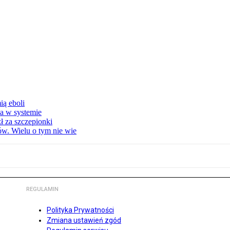
ą eboli
a w systemie
ł za szczepionki
w. Wielu o tym nie wie
REGULAMIN
Polityka Prywatności
Zmiana ustawień zgód