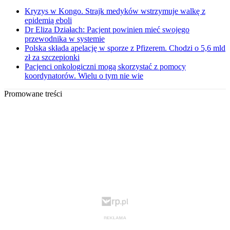
Kryzys w Kongo. Strajk medyków wstrzymuje walkę z
epidemią eboli
Dr Eliza Działach: Pacjent powinien mieć swojego
przewodnika w systemie
Polska składa apelację w sporze z Pfizerem. Chodzi o 5,6 mld
zł za szczepionki
Pacjenci onkologiczni mogą skorzystać z pomocy
koordynatorów. Wielu o tym nie wie
Promowane treści