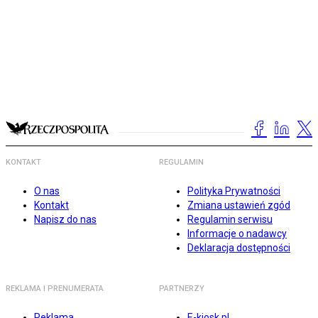
KONTAKT
REGULAMIN
O nas
Polityka Prywatności
Kontakt
Zmiana ustawień zgód
Napisz do nas
Regulamin serwisu
Informacje o nadawcy
Deklaracja dostępności
REKLAMA I PRENUMERATA
PARTNERZY
Reklama
E-kiosk.pl