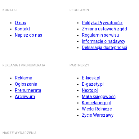
KONTAKT
REGULAMIN
O nas
Polityka Prywatności
Kontakt
Zmiana ustawień zgód
Napisz do nas
Regulamin serwisu
Informacje o nadawcy
Deklaracja dostępności
REKLAMA I PRENUMERATA
PARTNERZY
Reklama
E-kiosk.pl
Ogłoszenia
E-gazety.pl
Prenumerata
Nexto.pl
Archiwum
Mała księgowość
Kancelarierp.pl
Wieści Rolnicze
Życie Warszawy
NASZE WYDARZENIA