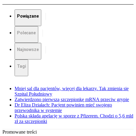
Powiązane
Polecane
Najnowsze
Tagi
Mniej sal dla pacjentów, więcej dla lekarzy. Tak zmienia się
Szpital Południowy
Zatwierdzono pierwszą szczepionkę mRNA przeciw grypie
Dr Eliza Działach: Pacjent powinien mieć swojego
przewodnika w systemie
Polska składa apelację w sporze z Pfizerem. Chodzi o 5,6 mld
zł za szczepionki
Promowane treści