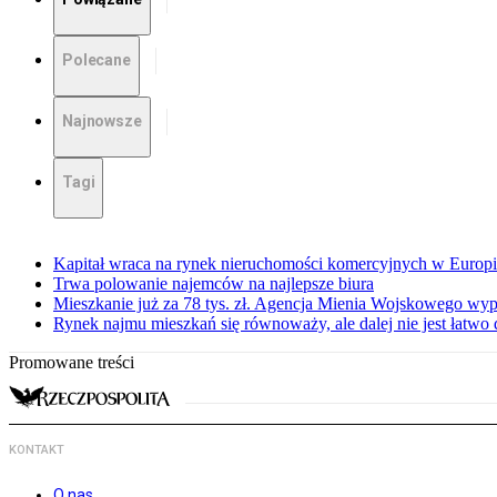
Polecane
Najnowsze
Tagi
Kapitał wraca na rynek nieruchomości komercyjnych w Europ
Trwa polowanie najemców na najlepsze biura
Mieszkanie już za 78 tys. zł. Agencja Mienia Wojskowego wyp
Rynek najmu mieszkań się równoważy, ale dalej nie jest łatwo
Promowane treści
KONTAKT
O nas