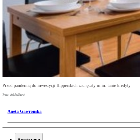
Przed pandemią do inwestycji flipperskich zachęcały m.in. tanie kredyty
Foto: AdobeStock
Aneta Gawrońska
Powiązane