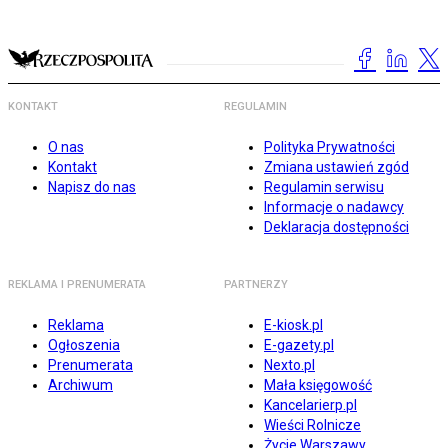
KONTAKT
REGULAMIN
O nas
Polityka Prywatności
Kontakt
Zmiana ustawień zgód
Napisz do nas
Regulamin serwisu
Informacje o nadawcy
Deklaracja dostępności
REKLAMA I PRENUMERATA
PARTNERZY
Reklama
E-kiosk.pl
Ogłoszenia
E-gazety.pl
Prenumerata
Nexto.pl
Archiwum
Mała księgowość
Kancelarierp.pl
Wieści Rolnicze
Życie Warszawy