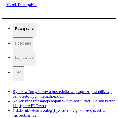
Marek Domagalski
Powiązane
Polecane
Najnowsze
Tagi
Rynek wtórny. Połowa pośredników prognozuje stabilizację
cen ofertowych nieruchomości
Największa transakcja najmu w tym roku. PwC Polska bierze
11 pięter AFI Tower
Gdzie mieszkania zalegają w ofercie, gdzie ze sprzedażą nie
ma problemu?