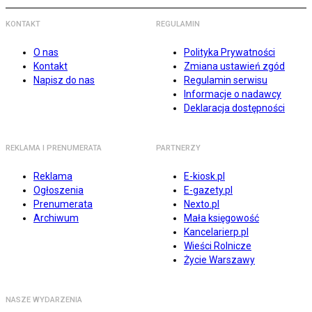
KONTAKT
REGULAMIN
O nas
Polityka Prywatności
Kontakt
Zmiana ustawień zgód
Napisz do nas
Regulamin serwisu
Informacje o nadawcy
Deklaracja dostępności
REKLAMA I PRENUMERATA
PARTNERZY
Reklama
E-kiosk.pl
Ogłoszenia
E-gazety.pl
Prenumerata
Nexto.pl
Archiwum
Mała księgowość
Kancelarierp.pl
Wieści Rolnicze
Życie Warszawy
NASZE WYDARZENIA