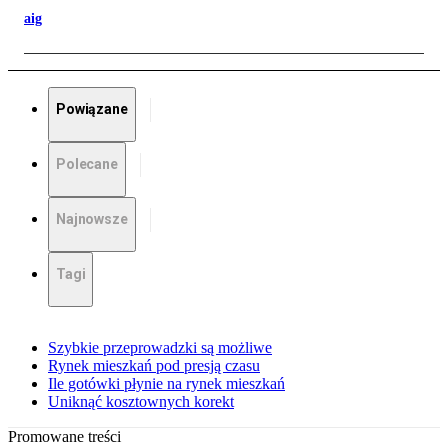
aig
Powiązane
Polecane
Najnowsze
Tagi
Szybkie przeprowadzki są możliwe
Rynek mieszkań pod presją czasu
Ile gotówki płynie na rynek mieszkań
Uniknąć kosztownych korekt
Promowane treści