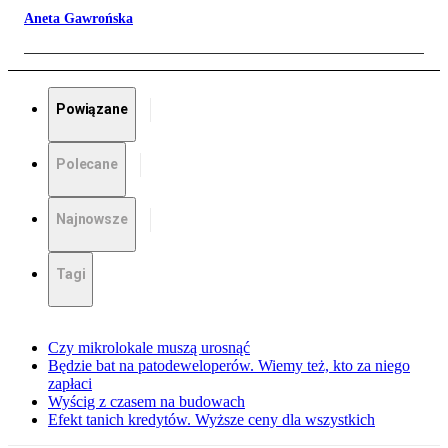
Aneta Gawrońska
Powiązane
Polecane
Najnowsze
Tagi
Czy mikrolokale muszą urosnąć
Będzie bat na patodeweloperów. Wiemy też, kto za niego
zapłaci
Wyścig z czasem na budowach
Efekt tanich kredytów. Wyższe ceny dla wszystkich