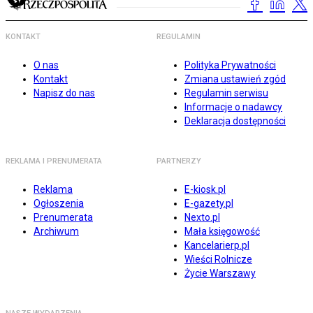
KONTAKT
REGULAMIN
O nas
Polityka Prywatności
Kontakt
Zmiana ustawień zgód
Napisz do nas
Regulamin serwisu
Informacje o nadawcy
Deklaracja dostępności
REKLAMA I PRENUMERATA
PARTNERZY
Reklama
E-kiosk.pl
Ogłoszenia
E-gazety.pl
Prenumerata
Nexto.pl
Archiwum
Mała księgowość
Kancelarierp.pl
Wieści Rolnicze
Życie Warszawy