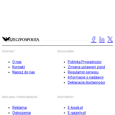
KONTAKT
REGULAMIN
O nas
Polityka Prywatności
Kontakt
Zmiana ustawień zgód
Napisz do nas
Regulamin serwisu
Informacje o nadawcy
Deklaracja dostępności
REKLAMA I PRENUMERATA
PARTNERZY
Reklama
E-kiosk.pl
Ogłoszenia
E-gazety.pl