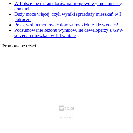
W Polsce nie ma amatorów na urlopowe wymienianie się
domami
Duży może więcej, czyli wyniki sprzedaży mieszkań w I
półroczu
Polak woli remontować dom samodzielnie. Ile wydaje?
Podsumowanie sezonu wyników. Ile deweloperzy z GPW
sprzedali mieszkań w II kwartale
Promowane treści