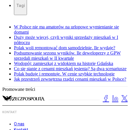
Tagi
W Polsce nie ma amatorów na urlopowe wymienianie się
domami
Duży może więcej, czyli wyniki sprzedaży mieszkań w I
półroczu
Polak woli remontować dom samodzielnie. Ile wydaje?
Podsumowanie sezonu wyników. Ile deweloperzy z GPW
sprzedali mieszkań w II kwartale
Wodopój: zamieszkaj z widokiem na historię Gdańska
Co się stanie z cenami mieszkań jesienią? Są dwa scenariusze
Polak buduje i remontuje. W cenie szybkie technologie
Jak przestrzeń zewnętrzna rządzi cenami mieszkań w Polsce?
Promowane treści
KONTAKT
O nas
Kontakt