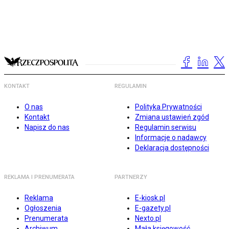
KONTAKT
REGULAMIN
O nas
Polityka Prywatności
Kontakt
Zmiana ustawień zgód
Napisz do nas
Regulamin serwisu
Informacje o nadawcy
Deklaracja dostępności
REKLAMA I PRENUMERATA
PARTNERZY
Reklama
E-kiosk.pl
Ogłoszenia
E-gazety.pl
Prenumerata
Nexto.pl
Archiwum
Mała księgowość