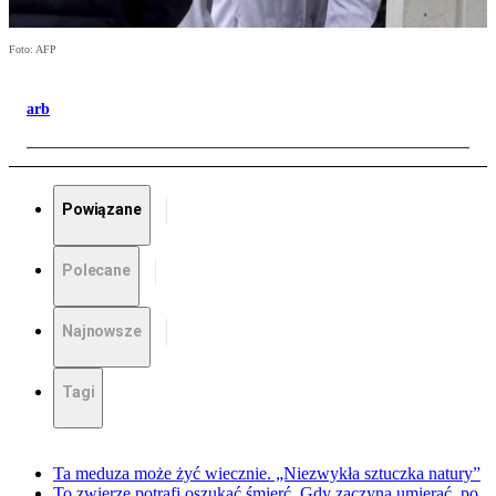
Foto: AFP
arb
Powiązane
Polecane
Najnowsze
Tagi
Ta meduza może żyć wiecznie. „Niezwykła sztuczka natury”
To zwierzę potrafi oszukać śmierć. Gdy zaczyna umierać, po