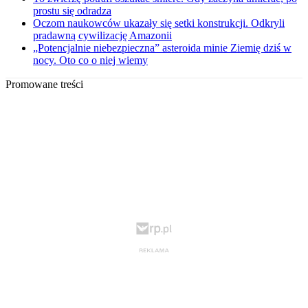
prostu się odradza
Oczom naukowców ukazały się setki konstrukcji. Odkryli
pradawną cywilizację Amazonii
„Potencjalnie niebezpieczna” asteroida minie Ziemię dziś w
nocy. Oto co o niej wiemy
Promowane treści