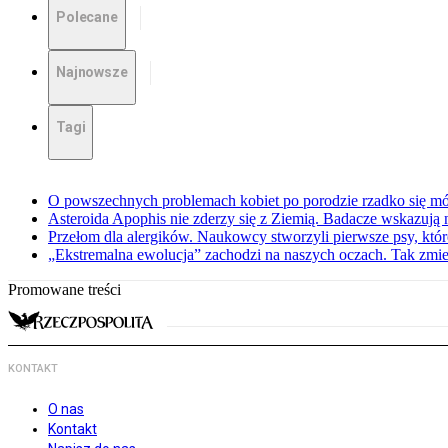
Polecane
Najnowsze
Tagi
O powszechnych problemach kobiet po porodzie rzadko się mów
Asteroida Apophis nie zderzy się z Ziemią. Badacze wskazują
Przełom dla alergików. Naukowcy stworzyli pierwsze psy, które
„Ekstremalna ewolucja” zachodzi na naszych oczach. Tak zmien
Promowane treści
KONTAKT
O nas
Kontakt