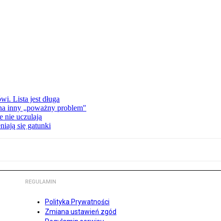
i. Lista jest długa
 na inny „poważny problem"
 nie uczulają
iają się gatunki
REGULAMIN
Polityka Prywatności
Zmiana ustawień zgód