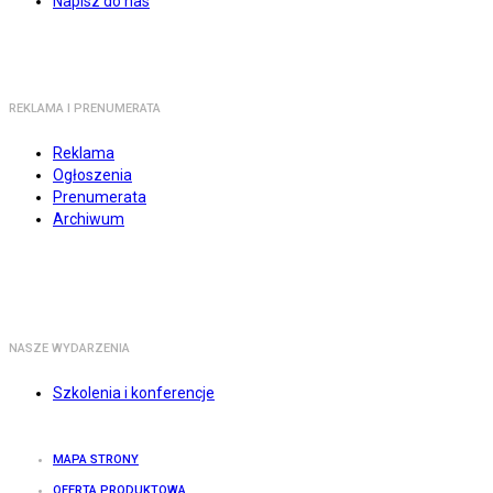
Napisz do nas
REKLAMA I PRENUMERATA
Reklama
Ogłoszenia
Prenumerata
Archiwum
NASZE WYDARZENIA
Szkolenia i konferencje
MAPA STRONY
OFERTA PRODUKTOWA