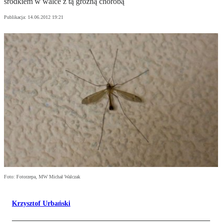
środkiem w walce z tą groźną chorobą
Publikacja:
14.06.2012 19:21
Foto: Fotorzepa, MW Michał Walczak
Krzysztof Urbański