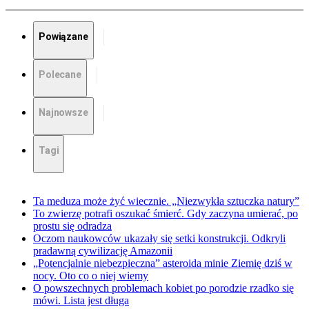
Powiązane
Polecane
Najnowsze
Tagi
Ta meduza może żyć wiecznie. „Niezwykła sztuczka natury”
To zwierzę potrafi oszukać śmierć. Gdy zaczyna umierać, po
prostu się odradza
Oczom naukowców ukazały się setki konstrukcji. Odkryli
pradawną cywilizację Amazonii
„Potencjalnie niebezpieczna” asteroida minie Ziemię dziś w
nocy. Oto co o niej wiemy
O powszechnych problemach kobiet po porodzie rzadko się
mówi. Lista jest długa