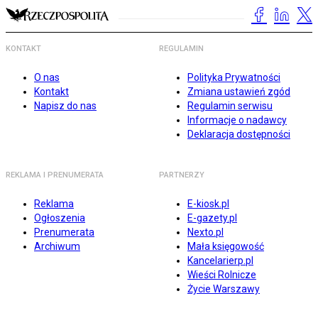
KONTAKT
REGULAMIN
O nas
Polityka Prywatności
Kontakt
Zmiana ustawień zgód
Napisz do nas
Regulamin serwisu
Informacje o nadawcy
Deklaracja dostępności
REKLAMA I PRENUMERATA
PARTNERZY
Reklama
E-kiosk.pl
Ogłoszenia
E-gazety.pl
Prenumerata
Nexto.pl
Archiwum
Mała księgowość
Kancelarierp.pl
Wieści Rolnicze
Życie Warszawy