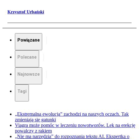
Krzysztof Urbański
Powiązane
Polecane
Najnowsze
Tagi
„Ekstremalna ewolucja” zachodzi na naszych oczach. Tak
zmieniają się gatunki
Viagra może pomóc w leczeniu nowotworów. Lek na erekcję
powalczy z rakiem
„Nie ma narzędzia” do rozpoznania tekstu AI. Ekspertka o