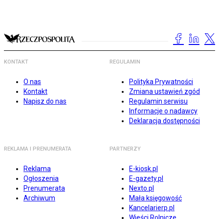
KONTAKT
REGULAMIN
O nas
Polityka Prywatności
Kontakt
Zmiana ustawień zgód
Napisz do nas
Regulamin serwisu
Informacje o nadawcy
Deklaracja dostępności
REKLAMA I PRENUMERATA
PARTNERZY
Reklama
E-kiosk.pl
Ogłoszenia
E-gazety.pl
Prenumerata
Nexto.pl
Archiwum
Mała księgowość
Kancelarierp.pl
Wieści Rolnicze