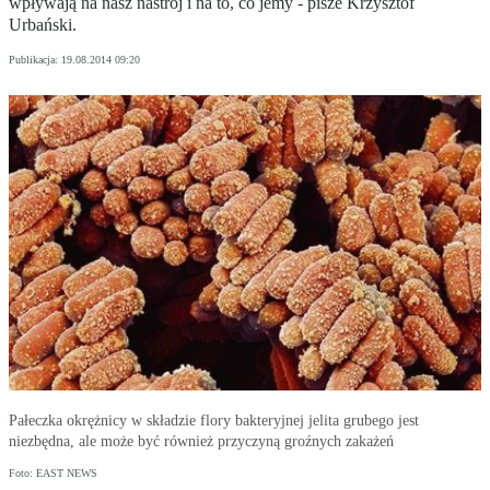
wpływają na nasz nastrój i na to, co jemy - pisze Krzysztof
Urbański.
Publikacja:
19.08.2014 09:20
Pałeczka okrężnicy w składzie flory bakteryjnej jelita grubego jest
niezbędna, ale może być również przyczyną groźnych zakażeń
Foto: EAST NEWS