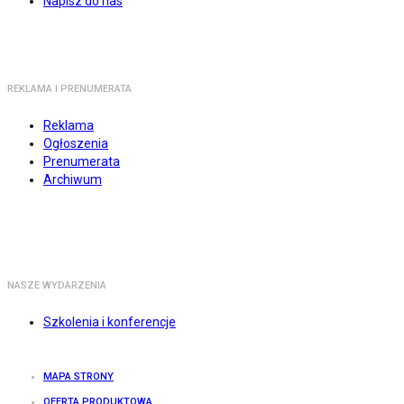
Napisz do nas
REKLAMA I PRENUMERATA
Reklama
Ogłoszenia
Prenumerata
Archiwum
NASZE WYDARZENIA
Szkolenia i konferencje
MAPA STRONY
OFERTA PRODUKTOWA