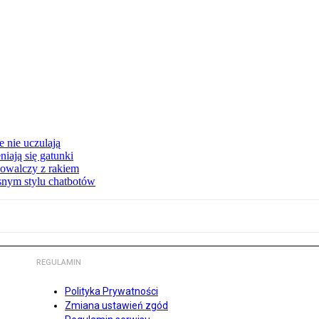
 nie uczulają
iają się gatunki
owalczy z rakiem
asnym stylu chatbotów
REGULAMIN
Polityka Prywatności
Zmiana ustawień zgód