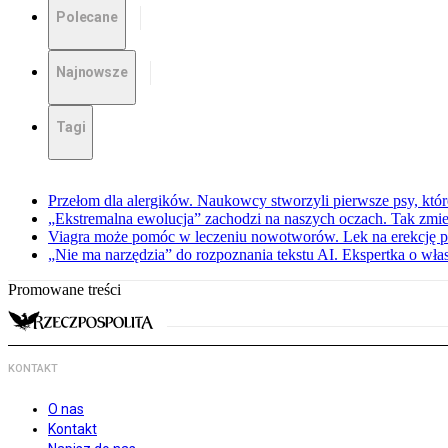
Polecane
Najnowsze
Tagi
Przełom dla alergików. Naukowcy stworzyli pierwsze psy, które
„Ekstremalna ewolucja” zachodzi na naszych oczach. Tak zmien
Viagra może pomóc w leczeniu nowotworów. Lek na erekcję p
„Nie ma narzędzia” do rozpoznania tekstu AI. Ekspertka o wł
Promowane treści
KONTAKT
O nas
Kontakt