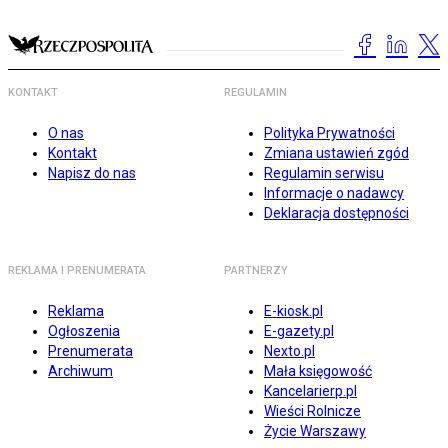
KONTAKT
REGULAMIN
O nas
Polityka Prywatności
Kontakt
Zmiana ustawień zgód
Napisz do nas
Regulamin serwisu
Informacje o nadawcy
Deklaracja dostępności
REKLAMA I PRENUMERATA
PARTNERZY
Reklama
E-kiosk.pl
Ogłoszenia
E-gazety.pl
Prenumerata
Nexto.pl
Archiwum
Mała księgowość
Kancelarierp.pl
Wieści Rolnicze
Życie Warszawy