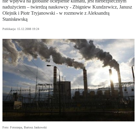
nie wpływa na globalne ocieplenie klimatu, jest niebezpiecznym
nadużyciem – twierdzą naukowcy - Zbigniew Kundzewicz, Janusz
Olejnik i Piotr Tryjanowski - w rozmowie z Aleksandrą
Stanisławską
Publikacja:
15.12.2008 19:24
Foto: Fotorzepa, Bartosz Jankowski