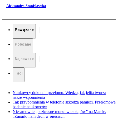
Aleksandra Stanisławska
Powiązane
Polecane
Najnowsze
Tagi
Naukowcy dokonali przełomu. Wiedzą, jak jelita tworzą
nasze wspomnienia
Tak przypomnienia w telefonie szkodzą pamięci. Przełomowe
badanie naukowców
Niesamowite „bezkresne morze wielokątów” na Marsie.
„Zaparło nam dech w piersiach”