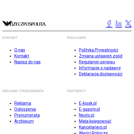
KONTAKT
REGULAMIN
O nas
Polityka Prywatności
Kontakt
Zmiana ustawień zgód
Napisz do nas
Regulamin serwisu
Informacje o nadawcy
Deklaracja dostępności
REKLAMA I PRENUMERATA
PARTNERZY
Reklama
E-kiosk.pl
Ogłoszenia
E-gazety.pl
Prenumerata
Nexto.pl
Archiwum
Mała księgowość
Kancelarierp.pl
Wieści Rolnicze