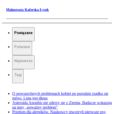
Małgorzata Kaferska-Łysek
Powiązane
Polecane
Najnowsze
Tagi
O powszechnych problemach kobiet po porodzie rzadko się
mówi. Lista jest długa
Asteroida Apophis nie zderzy się z Ziemią. Badacze wskazują
na inny „poważny problem"
Przełom dla alergików. Naukowcy stworzyli pierwsze psy,