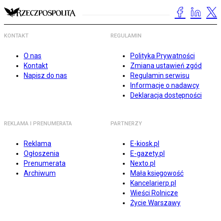
KONTAKT
REGULAMIN
O nas
Polityka Prywatności
Kontakt
Zmiana ustawień zgód
Napisz do nas
Regulamin serwisu
Informacje o nadawcy
Deklaracja dostępności
REKLAMA I PRENUMERATA
PARTNERZY
Reklama
E-kiosk.pl
Ogłoszenia
E-gazety.pl
Prenumerata
Nexto.pl
Archiwum
Mała księgowość
Kancelarierp.pl
Wieści Rolnicze
Życie Warszawy