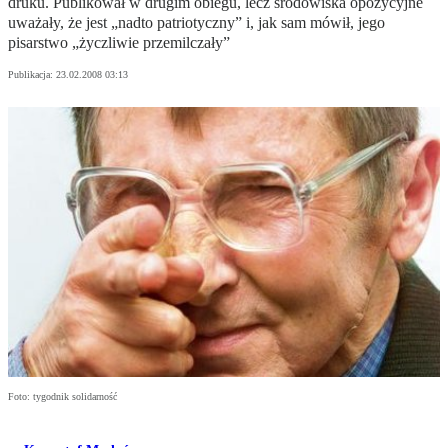
druku. Publikował w drugim obiegu, lecz środowiska opozycyjne
uważały, że jest „nadto patriotyczny” i, jak sam mówił, jego
pisarstwo „życzliwie przemilczały”
Publikacja:
23.02.2008 03:13
Foto: tygodnik solidarność