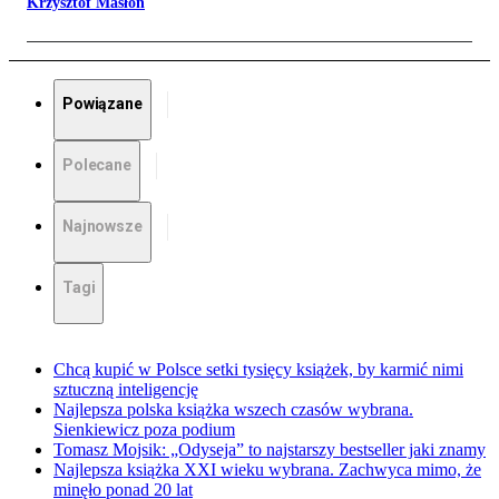
Krzysztof Masłoń
Powiązane
Polecane
Najnowsze
Tagi
Chcą kupić w Polsce setki tysięcy książek, by karmić nimi
sztuczną inteligencję
Najlepsza polska książka wszech czasów wybrana.
Sienkiewicz poza podium
Tomasz Mojsik: „Odyseja” to najstarszy bestseller jaki znamy
Najlepsza książka XXI wieku wybrana. Zachwyca mimo, że
minęło ponad 20 lat