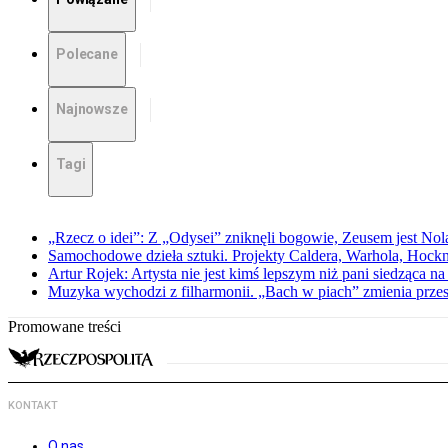
Polecane
Najnowsze
Tagi
„Rzecz o idei”: Z „Odysei” zniknęli bogowie, Zeusem jest Nol
Samochodowe dzieła sztuki. Projekty Caldera, Warhola, Hock
Artur Rojek: Artysta nie jest kimś lepszym niż pani siedząca n
Muzyka wychodzi z filharmonii. „Bach w piach” zmienia przes
Promowane treści
KONTAKT
O nas