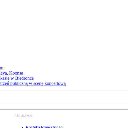
an
neya, Koonsa
a kasie w Biedronce
trzeń publiczną w scenę koncertową
REGULAMIN
Polityka Prywatności