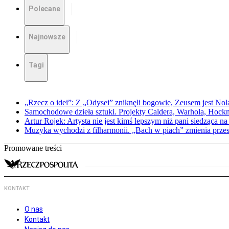
Polecane
Najnowsze
Tagi
„Rzecz o idei”: Z „Odysei” zniknęli bogowie, Zeusem jest Nol
Samochodowe dzieła sztuki. Projekty Caldera, Warhola, Hock
Artur Rojek: Artysta nie jest kimś lepszym niż pani siedząca n
Muzyka wychodzi z filharmonii. „Bach w piach” zmienia przes
Promowane treści
KONTAKT
O nas
Kontakt