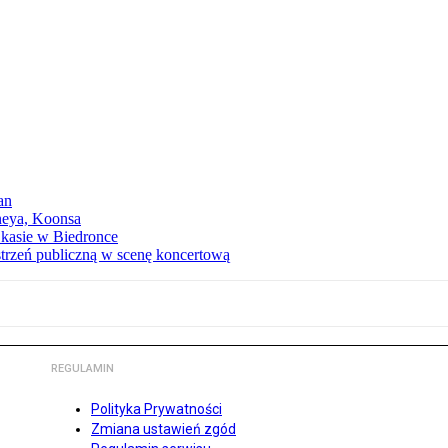
an
neya, Koonsa
a kasie w Biedronce
trzeń publiczną w scenę koncertową
REGULAMIN
Polityka Prywatności
Zmiana ustawień zgód