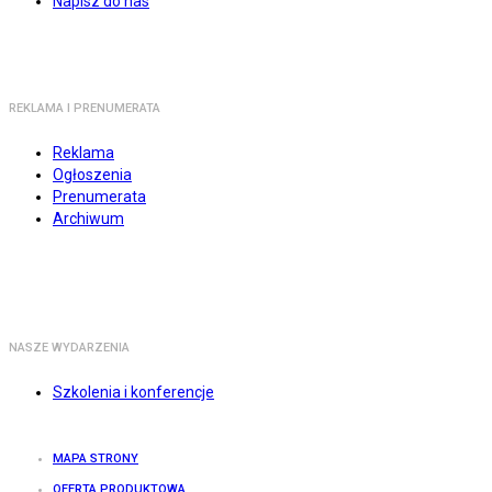
Napisz do nas
REKLAMA I PRENUMERATA
Reklama
Ogłoszenia
Prenumerata
Archiwum
NASZE WYDARZENIA
Szkolenia i konferencje
MAPA STRONY
OFERTA PRODUKTOWA