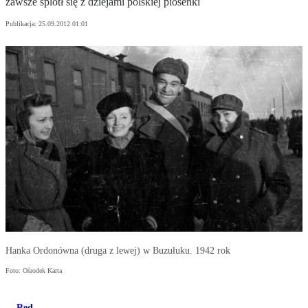
zawsze splótł się z dziejami polskiej piosenki
Publikacja:
25.09.2012 01:01
Hanka Ordonówna (druga z lewej) w Buzułuku. 1942 rok
Foto: Ośrodek Karta
Red