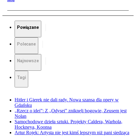
Powiązane
Polecane
Najnowsze
Tagi
Hitler i Gierek nie dali rady. Nowa szansa dla opery w
Gdańsku
„Rzecz o idei”: Z „Odysei” zniknęli bogowie, Zeusem jest
Nolan
Samochodowe dzieła sztuki. Projekty Caldera, Warhola,
Hockneya, Koonsa
Artur Rojek: Artysta nie jest kimś lepszym niż pani siedząca