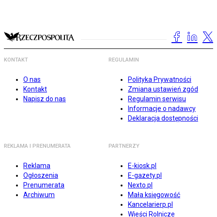
KONTAKT
REGULAMIN
O nas
Polityka Prywatności
Kontakt
Zmiana ustawień zgód
Napisz do nas
Regulamin serwisu
Informacje o nadawcy
Deklaracja dostępności
REKLAMA I PRENUMERATA
PARTNERZY
Reklama
E-kiosk.pl
Ogłoszenia
E-gazety.pl
Prenumerata
Nexto.pl
Archiwum
Mała księgowość
Kancelarierp.pl
Wieści Rolnicze