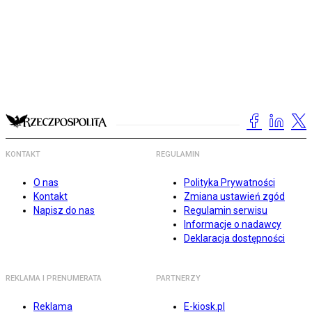
KONTAKT
REGULAMIN
O nas
Polityka Prywatności
Kontakt
Zmiana ustawień zgód
Napisz do nas
Regulamin serwisu
Informacje o nadawcy
Deklaracja dostępności
REKLAMA I PRENUMERATA
PARTNERZY
Reklama
E-kiosk.pl