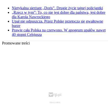
Nietykalna sierżant „Doris”. Drugie życie tajnej policjantki
„Rzecz w tym”: To, co nie jest dobre dla państwa, jest dobre
dla Karola Nawrockiego
Upał nie odpuszcza. Przez Polskę przetoczą się gwałtowne
burze
Prawie cała Polska na czerwono. W apogeum upałów nawet
40 stopni Celsjusza
Promowane treści