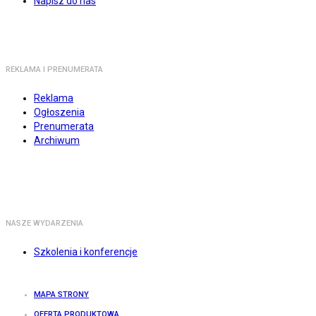
Napisz do nas
REKLAMA I PRENUMERATA
Reklama
Ogłoszenia
Prenumerata
Archiwum
NASZE WYDARZENIA
Szkolenia i konferencje
MAPA STRONY
OFERTA PRODUKTOWA