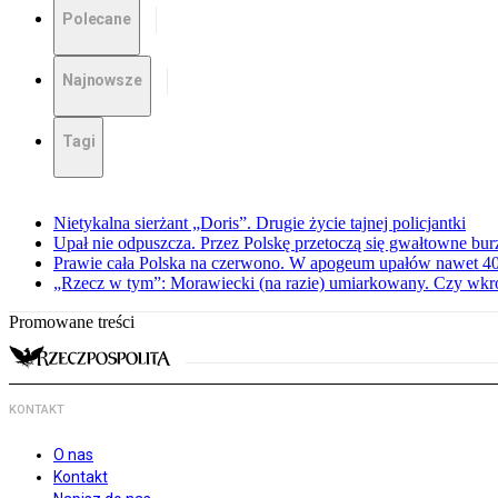
Polecane
Najnowsze
Tagi
Nietykalna sierżant „Doris”. Drugie życie tajnej policjantki
Upał nie odpuszcza. Przez Polskę przetoczą się gwałtowne bur
Prawie cała Polska na czerwono. W apogeum upałów nawet 40 
„Rzecz w tym”: Morawiecki (na razie) umiarkowany. Czy wkr
Promowane treści
KONTAKT
O nas
Kontakt