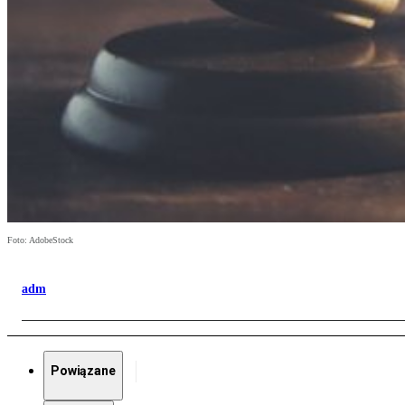
Foto: AdobeStock
adm
Powiązane