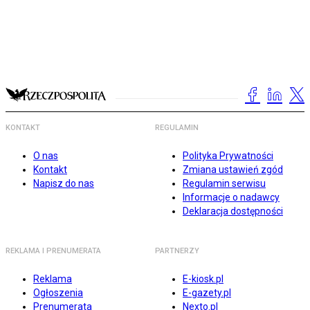
KONTAKT
REGULAMIN
O nas
Polityka Prywatności
Kontakt
Zmiana ustawień zgód
Napisz do nas
Regulamin serwisu
Informacje o nadawcy
Deklaracja dostępności
REKLAMA I PRENUMERATA
PARTNERZY
Reklama
E-kiosk.pl
Ogłoszenia
E-gazety.pl
Prenumerata
Nexto.pl