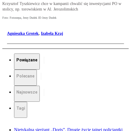
Krzysztof Tyszkiewicz chce w kampanii chwalić się inwestycjami PO w
stolicy, np. torowiskiem w Al. Jerozolimskich
Foto: Fotorzepa, Jerzy Dudek JD Jerzy Dudek
Agnieszka Grotek
,
Izabela Kraj
Powiązane
Polecane
Najnowsze
Tagi
Nietykalna sierżant „Doris”. Drugie życie tajnej policjantki