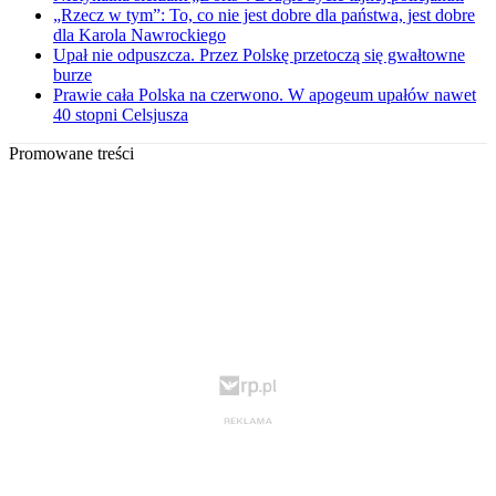
„Rzecz w tym”: To, co nie jest dobre dla państwa, jest dobre
dla Karola Nawrockiego
Upał nie odpuszcza. Przez Polskę przetoczą się gwałtowne
burze
Prawie cała Polska na czerwono. W apogeum upałów nawet
40 stopni Celsjusza
Promowane treści