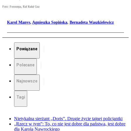
Foto: Fotorzepa, Raf Rafał Guz
Karol Manys
,
Agnieszka Sopińska
,
Bernadeta Waszkielewicz
Powiązane
Polecane
Najnowsze
Tagi
Nietykalna sierżant „Doris”. Drugie życie tajnej policjantki
„Rzecz w tym”: To, co nie jest dobre dla państwa, jest dobre
dla Karola Nawrockiego