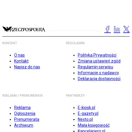
KONTAKT
REGULAMIN
O nas
Polityka Prywatności
Kontakt
Zmiana ustawień zgód
Napisz do nas
Regulamin serwisu
Informacje o nadawcy
Deklaracja dostępności
REKLAMA I PRENUMERATA
PARTNERZY
Reklama
E-kiosk.pl
Ogłoszenia
E-gazety.pl
Prenumerata
Nexto.pl
Archiwum
Mała księgowość
Kancelarierp.pl