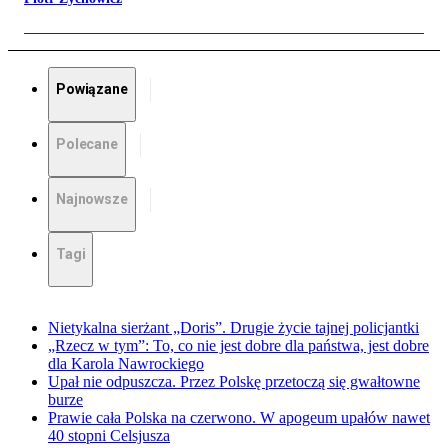
Powiązane
Polecane
Najnowsze
Tagi
Nietykalna sierżant „Doris”. Drugie życie tajnej policjantki
„Rzecz w tym”: To, co nie jest dobre dla państwa, jest dobre
dla Karola Nawrockiego
Upał nie odpuszcza. Przez Polskę przetoczą się gwałtowne
burze
Prawie cała Polska na czerwono. W apogeum upałów nawet
40 stopni Celsjusza