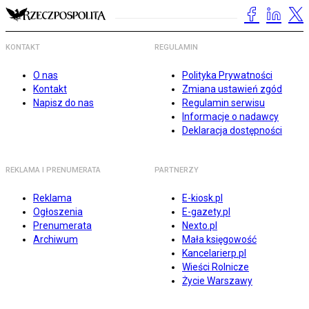
KONTAKT
REGULAMIN
O nas
Polityka Prywatności
Kontakt
Zmiana ustawień zgód
Napisz do nas
Regulamin serwisu
Informacje o nadawcy
Deklaracja dostępności
REKLAMA I PRENUMERATA
PARTNERZY
Reklama
E-kiosk.pl
Ogłoszenia
E-gazety.pl
Prenumerata
Nexto.pl
Archiwum
Mała księgowość
Kancelarierp.pl
Wieści Rolnicze
Życie Warszawy