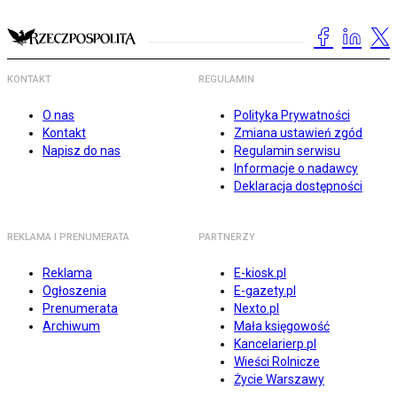
KONTAKT
REGULAMIN
O nas
Polityka Prywatności
Kontakt
Zmiana ustawień zgód
Napisz do nas
Regulamin serwisu
Informacje o nadawcy
Deklaracja dostępności
REKLAMA I PRENUMERATA
PARTNERZY
Reklama
E-kiosk.pl
Ogłoszenia
E-gazety.pl
Prenumerata
Nexto.pl
Archiwum
Mała księgowość
Kancelarierp.pl
Wieści Rolnicze
Życie Warszawy