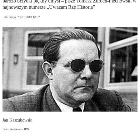
bardzo brzydki piękny umysł – pisze Tomasz Żuroch-Piechowski w
najnowszym numerze „Uważam Rze Historia”
Publikacja:
25.07.2013 18:32
Jan Kaszubowski
Foto: Archiwum IPN