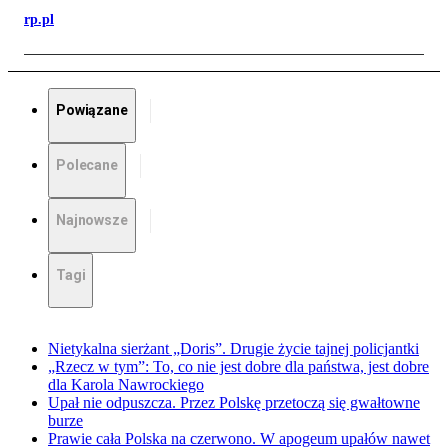
rp.pl
Powiązane
Polecane
Najnowsze
Tagi
Nietykalna sierżant „Doris”. Drugie życie tajnej policjantki
„Rzecz w tym”: To, co nie jest dobre dla państwa, jest dobre
dla Karola Nawrockiego
Upał nie odpuszcza. Przez Polskę przetoczą się gwałtowne
burze
Prawie cała Polska na czerwono. W apogeum upałów nawet