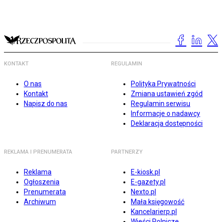
KONTAKT
REGULAMIN
O nas
Polityka Prywatności
Kontakt
Zmiana ustawień zgód
Napisz do nas
Regulamin serwisu
Informacje o nadawcy
Deklaracja dostępności
REKLAMA I PRENUMERATA
PARTNERZY
Reklama
E-kiosk.pl
Ogłoszenia
E-gazety.pl
Prenumerata
Nexto.pl
Archiwum
Mała księgowość
Kancelarierp.pl
Wieści Rolnicze