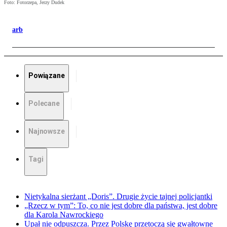
Foto: Fotorzepa, Jerzy Dudek
arb
Powiązane
Polecane
Najnowsze
Tagi
Nietykalna sierżant „Doris”. Drugie życie tajnej policjantki
„Rzecz w tym”: To, co nie jest dobre dla państwa, jest dobre
dla Karola Nawrockiego
Upał nie odpuszcza. Przez Polskę przetoczą się gwałtowne