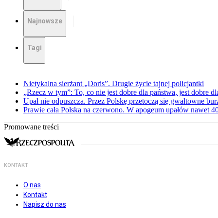
Najnowsze
Tagi
Nietykalna sierżant „Doris”. Drugie życie tajnej policjantki
„Rzecz w tym”: To, co nie jest dobre dla państwa, jest dobre 
Upał nie odpuszcza. Przez Polskę przetoczą się gwałtowne bur
Prawie cała Polska na czerwono. W apogeum upałów nawet 40 
Promowane treści
KONTAKT
O nas
Kontakt
Napisz do nas