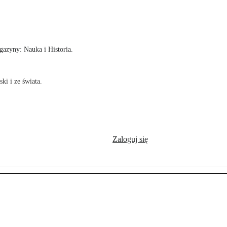
!
azyny: Nauka i Historia.
ki i ze świata.
Zaloguj się