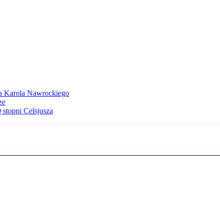
dla Karola Nawrockiego
ze
stopni Celsjusza