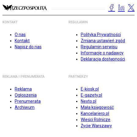
KONTAKT
REGULAMIN
O nas
Polityka Prywatności
Kontakt
Zmiana ustawień zgód
Napisz do nas
Regulamin serwisu
Informacje o nadawcy
Deklaracja dostępności
REKLAMA I PRENUMERATA
PARTNERZY
Reklama
E-kiosk.pl
Ogłoszenia
E-gazety.pl
Prenumerata
Nexto.pl
Archiwum
Mała księgowość
Kancelarierp.pl
Wieści Rolnicze
Życie Warszawy