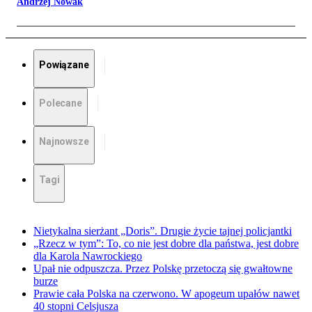
Andrzej Nowak
Powiązane
Polecane
Najnowsze
Tagi
Nietykalna sierżant „Doris”. Drugie życie tajnej policjantki
„Rzecz w tym”: To, co nie jest dobre dla państwa, jest dobre
dla Karola Nawrockiego
Upał nie odpuszcza. Przez Polskę przetoczą się gwałtowne
burze
Prawie cała Polska na czerwono. W apogeum upałów nawet
40 stopni Celsjusza