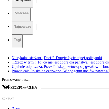
Polecane
Najnowsze
Tagi
Nietykalna sierżant „Doris”. Drugie życie tajnej policjantki
„Rzecz w tym”: To, co nie jest dobre dla państwa, jest dobre 
Upał nie odpuszcza. Przez Polskę przetoczą się gwałtowne bur
Prawie cała Polska na czerwono. W apogeum upałów nawet 40 
Promowane treści
KONTAKT
O nas