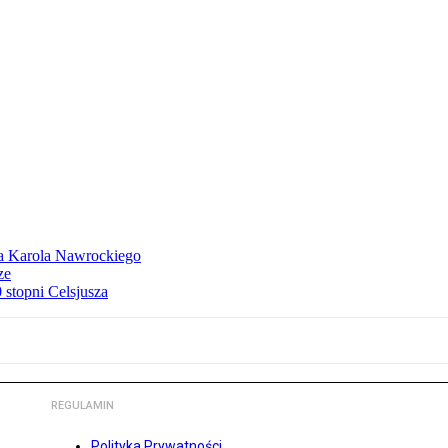
dla Karola Nawrockiego
ze
stopni Celsjusza
REGULAMIN
Polityka Prywatności