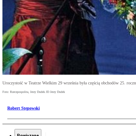
Uroczystość w Teatrze Wielkim 29 września była częścią obchodów 25. roc
Foto: Rzeczpospolita, Jerzy Dudek JD Jerzy Dudek
Robert Stępowski
Powiązane