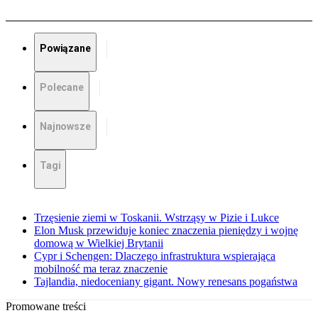
Powiązane
Polecane
Najnowsze
Tagi
Trzęsienie ziemi w Toskanii. Wstrząsy w Pizie i Lukce
Elon Musk przewiduje koniec znaczenia pieniędzy i wojnę
domową w Wielkiej Brytanii
Cypr i Schengen: Dlaczego infrastruktura wspierająca
mobilność ma teraz znaczenie
Tajlandia, niedoceniany gigant. Nowy renesans pogaństwa
Promowane treści