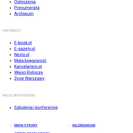
Ogłoszenia
Prenumerata
Archiwum
PARTNERZY
E-kiosk.pl
E-gazety.pl
Nexto.pl
Mała księgowość
Kancelarierp.pl
Wieści Rolnicze
Życie Warszawy
NASZE WYDARZENIA
Szkolenia i konferencje
MAPA STRONY
KALENDARIUM