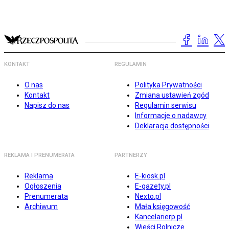
KONTAKT
REGULAMIN
O nas
Polityka Prywatności
Kontakt
Zmiana ustawień zgód
Napisz do nas
Regulamin serwisu
Informacje o nadawcy
Deklaracja dostępności
REKLAMA I PRENUMERATA
PARTNERZY
Reklama
E-kiosk.pl
Ogłoszenia
E-gazety.pl
Prenumerata
Nexto.pl
Archiwum
Mała księgowość
Kancelarierp.pl
Wieści Rolnicze