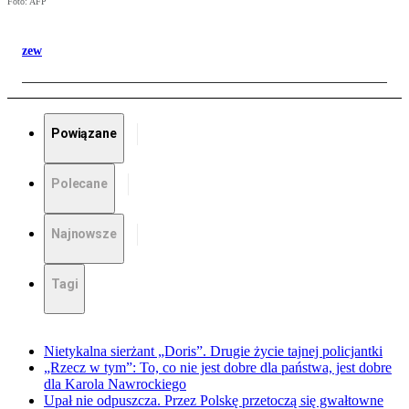
Foto: AFP
zew
Powiązane
Polecane
Najnowsze
Tagi
Nietykalna sierżant „Doris”. Drugie życie tajnej policjantki
„Rzecz w tym”: To, co nie jest dobre dla państwa, jest dobre
dla Karola Nawrockiego
Upał nie odpuszcza. Przez Polskę przetoczą się gwałtowne