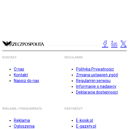
KONTAKT
REGULAMIN
O nas
Polityka Prywatności
Kontakt
Zmiana ustawień zgód
Napisz do nas
Regulamin serwisu
Informacje o nadawcy
Deklaracja dostępności
REKLAMA I PRENUMERATA
PARTNERZY
Reklama
E-kiosk.pl
Ogłoszenia
E-gazety.pl