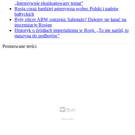
„Intensywnie eksploatowany temat”
Rosja coraz bardziej agresywna wobec Polski i państw
bałtyckich
Były oficer ABW ostrzega: Sabotaże? Dajemy się łapać na
inscenizacje Rosjan
Historyk o źródłach imperializmu w Rosji. „To nie naród, to
maszyna do podbojów”
Promowane treści