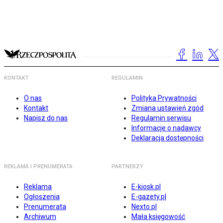
KONTAKT
REGULAMIN
O nas
Polityka Prywatności
Kontakt
Zmiana ustawień zgód
Napisz do nas
Regulamin serwisu
Informacje o nadawcy
Deklaracja dostępności
REKLAMA I PRENUMERATA
PARTNERZY
Reklama
E-kiosk.pl
Ogłoszenia
E-gazety.pl
Prenumerata
Nexto.pl
Archiwum
Mała księgowość