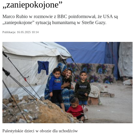
„zaniepokojone”
Marco Rubio w rozmowie z BBC poinformował, że USA są
„zaniepokojone” sytuacją humanitarną w Strefie Gazy.
Publikacja:
16.05.2025 10:14
Palestyńskie dzieci w obozie dla uchodźców