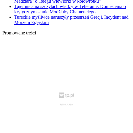
Madziara” o „biegu wiewiórki w kołowrotku”
Tajemnica na szczytach władzy w Teheranie. Doniesienia o
krytycznym stanie Modżtaby Chameneiego
Tureckie myśliwce naruszyły przestrzeń Grecji. Incydent nad
Morzem Egejskim
Promowane treści