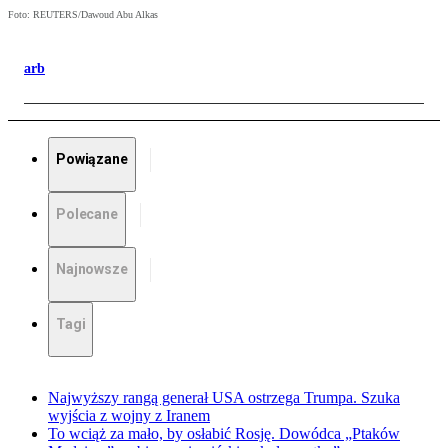
Foto: REUTERS/Dawoud Abu Alkas
arb
Powiązane
Polecane
Najnowsze
Tagi
Najwyższy rangą generał USA ostrzega Trumpa. Szuka
wyjścia z wojny z Iranem
To wciąż za mało, by osłabić Rosję. Dowódca „Ptaków