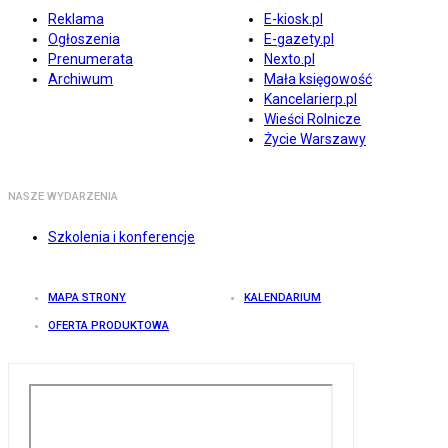
Reklama
E-kiosk.pl
Ogłoszenia
E-gazety.pl
Prenumerata
Nexto.pl
Archiwum
Mała księgowość
Kancelarierp.pl
Wieści Rolnicze
Życie Warszawy
NASZE WYDARZENIA
Szkolenia i konferencje
MAPA STRONY
KALENDARIUM
OFERTA PRODUKTOWA