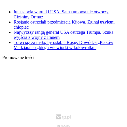
Iran stawia warunki USA. Sama umowa nie otworzy
Cieśniny Ormuz
Rosjanie ostrzelali przedmieścia Kijowa. Zginął trzyletni
chłopiec
Najwyższy rangą generał USA ostrzega Trumpa. Szuka
wyjścia z wojny z Iranem
To wciąż za mało, by osłabić Rosję. Dowódca „Ptaków
Madziara” o „biegu wiewiórki w kołowrotku”
Promowane treści