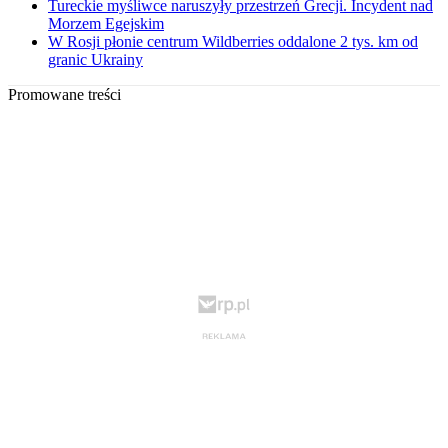
Tureckie myśliwce naruszyły przestrzeń Grecji. Incydent nad
Morzem Egejskim
W Rosji płonie centrum Wildberries oddalone 2 tys. km od
granic Ukrainy
Promowane treści