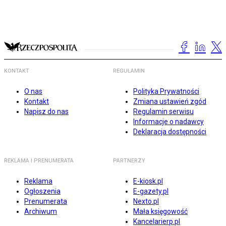
KONTAKT
REGULAMIN
O nas
Polityka Prywatności
Kontakt
Zmiana ustawień zgód
Napisz do nas
Regulamin serwisu
Informacje o nadawcy
Deklaracja dostępności
REKLAMA I PRENUMERATA
PARTNERZY
Reklama
E-kiosk.pl
Ogłoszenia
E-gazety.pl
Prenumerata
Nexto.pl
Archiwum
Mała księgowość
Kancelarierp.pl