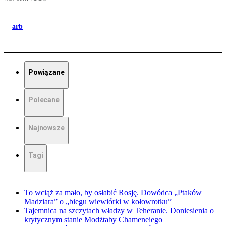
arb
Powiązane
Polecane
Najnowsze
Tagi
To wciąż za mało, by osłabić Rosję. Dowódca „Ptaków
Madziara” o „biegu wiewiórki w kołowrotku”
Tajemnica na szczytach władzy w Teheranie. Doniesienia o
krytycznym stanie Modżtaby Chameneiego