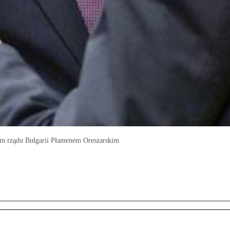
fem rządu Bułgarii Płamenem Oreszarskim