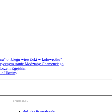
ra” o „biegu wiewiórki w kołowrotku”
rytycznym stanie Modżtaby Chameneiego
 Morzem Egejskim
nic Ukrainy
REGULAMIN
Polityka Prywatności