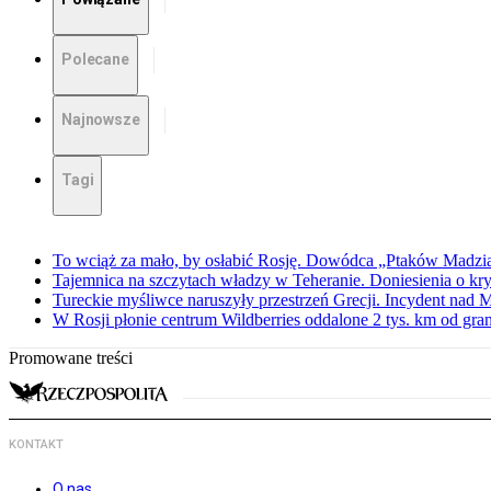
Polecane
Najnowsze
Tagi
To wciąż za mało, by osłabić Rosję. Dowódca „Ptaków Madzia
Tajemnica na szczytach władzy w Teheranie. Doniesienia o k
Tureckie myśliwce naruszyły przestrzeń Grecji. Incydent nad
W Rosji płonie centrum Wildberries oddalone 2 tys. km od gra
Promowane treści
KONTAKT
O nas