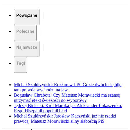
Powiązane
Polecane
Najnowsze
Tagi
Michał Szułdrzyński: Rozłam w PiS. Gdzie dwóch się bije,
tam prawda wychodzi na jaw
Bogusław Chrabota: Czy Mateusz Morawiecki ma szansę
utrzymać efekt świeżości do wyborów?
Jędrzej Bielecki: Król Maroka jak Aleksander Łukaszenko.
Rząd Hiszpanii popełnił błąd
Michał Szułdrzyński: Jarosław Kaczyński już nie rządzi
prawicą. Mateusz Morawiecki silny słabością PiS