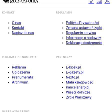
KONTAKT
REGULAMIN
O nas
Polityka Prywatności
Kontakt
Zmiana ustawień zgód
Napisz do nas
Regulamin serwisu
Informacje o nadawcy
Deklaracja dostępności
REKLAMA I PRENUMERATA
PARTNERZY
Reklama
E-kiosk.pl
Ogłoszenia
E-gazety.pl
Prenumerata
Nexto.pl
Archiwum
Mała księgowość
Kancelarierp.pl
Wieści Rolnicze
Życie Warszawy
NASZE WYDARZENIA