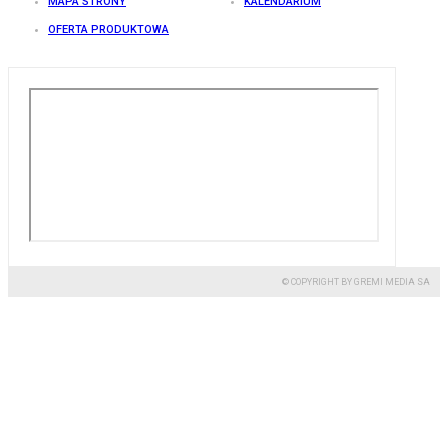
MAPA STRONY
KALENDARIUM
OFERTA PRODUKTOWA
© COPYRIGHT BY GREMI MEDIA SA