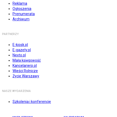
Reklama
Ogłoszenia
Prenumerata
Archiwum
PARTNERZY
E-kiosk.pl
E-gazety.pl
Nexto.pl
Mała księgowość
Kancelarierp.pl
Wieści Rolnicze
Życie Warszawy
NASZE WYDARZENIA
Szkolenia i konferencje