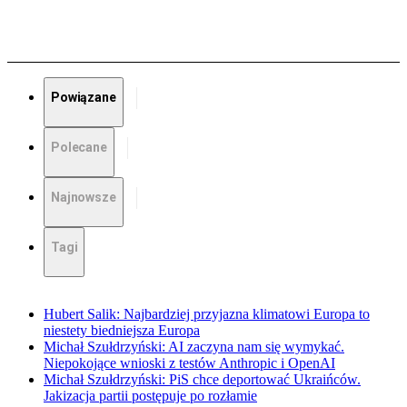
Powiązane
Polecane
Najnowsze
Tagi
Hubert Salik: Najbardziej przyjazna klimatowi Europa to
niestety biedniejsza Europa
Michał Szułdrzyński: AI zaczyna nam się wymykać.
Niepokojące wnioski z testów Anthropic i OpenAI
Michał Szułdrzyński: PiS chce deportować Ukraińców.
Jakizacja partii postępuje po rozłamie