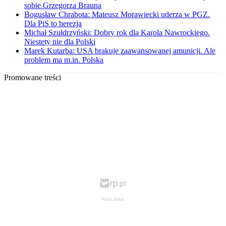
sobie Grzegorza Brauna
Bogusław Chrabota: Mateusz Morawiecki uderza w PGZ.
Dla PiS to herezja
Michał Szułdrzyński: Dobry rok dla Karola Nawrockiego.
Niestety nie dla Polski
Marek Kutarba: USA brakuje zaawansowanej amunicji. Ale
problem ma m.in. Polska
Promowane treści