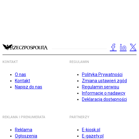
KONTAKT
REGULAMIN
O nas
Polityka Prywatności
Kontakt
Zmiana ustawień zgód
Napisz do nas
Regulamin serwisu
Informacje o nadawcy
Deklaracja dostępności
REKLAMA I PRENUMERATA
PARTNERZY
Reklama
E-kiosk.pl
Ogłoszenia
E-gazety.pl