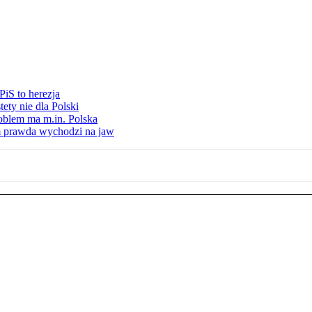
iS to herezja
ety nie dla Polski
oblem ma m.in. Polska
am prawda wychodzi na jaw