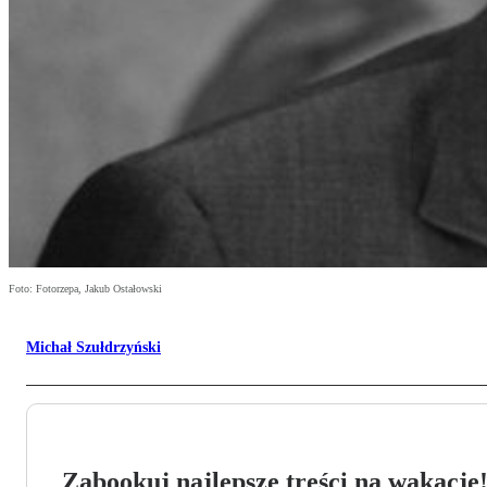
Foto: Fotorzepa, Jakub Ostałowski
Michał Szułdrzyński
Zabookuj najlepsze treści na wakacje