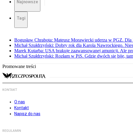
Najnowsze
Tagi
Bogusław Chrabota: Mateusz Morawiecki uderza w PGZ. Dla P
Michał Szułdrzyński: Dobry rok dla Karola Nawrockiego. Niest
Marek Kutarba: USA brakuje zaawansowanej amunicji. Ale pr
Michał Szułdrzyński: Rozłam w PiS. Gdzie dwóch się bije, t
Promowane treści
KONTAKT
O nas
Kontakt
Napisz do nas
REGULAMIN