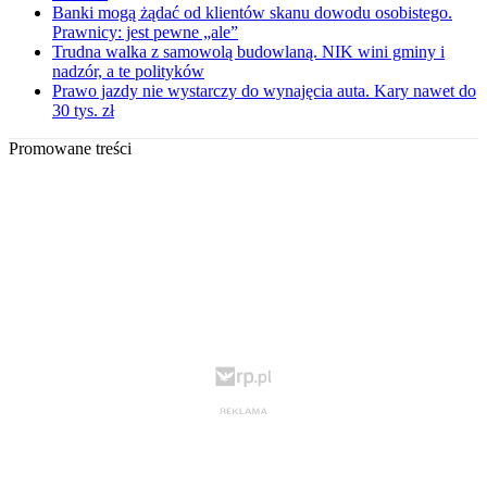
Banki mogą żądać od klientów skanu dowodu osobistego.
Prawnicy: jest pewne „ale”
Trudna walka z samowolą budowlaną. NIK wini gminy i
nadzór, a te polityków
Prawo jazdy nie wystarczy do wynajęcia auta. Kary nawet do
30 tys. zł
Promowane treści