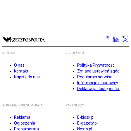
KONTAKT
REGULAMIN
O nas
Polityka Prywatności
Kontakt
Zmiana ustawień zgód
Napisz do nas
Regulamin serwisu
Informacje o nadawcy
Deklaracja dostępności
REKLAMA I PRENUMERATA
PARTNERZY
Reklama
E-kiosk.pl
Ogłoszenia
E-gazety.pl
Prenumerata
Nexto.pl